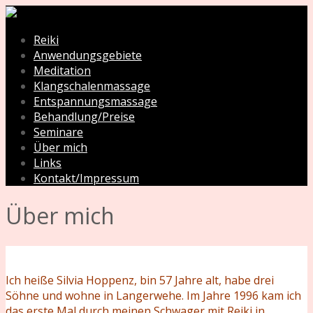
Reiki
Anwendungsgebiete
Meditation
Klangschalenmassage
Entspannungsmassage
Behandlung/Preise
Seminare
Über mich
Links
Kontakt/Impressum
Über mich
Ich heiße Silvia Hoppenz, bin 57 Jahre alt, habe drei
Söhne und wohne in Langerwehe. Im Jahre 1996 kam ich
das erste Mal durch meinen Schwager mit Reiki in